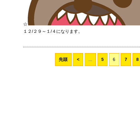
☆
１２/２９～１/４になります。
先頭
<
...
5
6
7
8